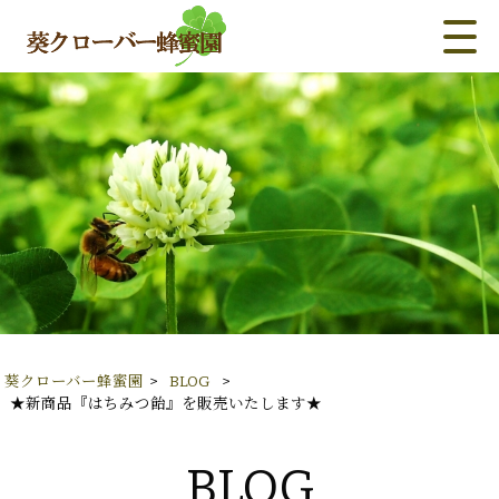
葵クローバー蜂蜜園
>
BLOG
>
★新商品『はちみつ飴』を販売いたします★
BLOG